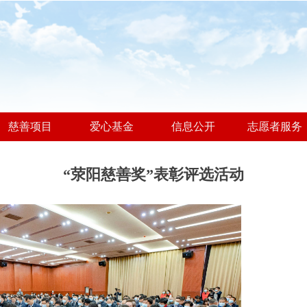
慈善项目
爱心基金
信息公开
志愿者服务
“荥阳慈善奖”表彰评选活动