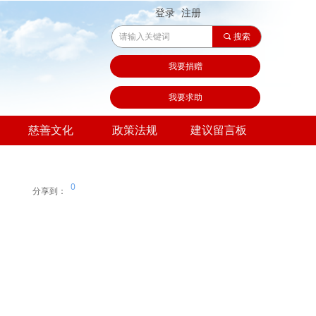
登录
注册
끠
搜索
我要捐赠
我要求助
慈善文化
政策法规
建议留言板
0
分享到：